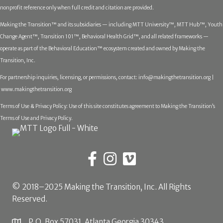
nonprofit reference only when full credit and citation are provided.
Making the Transition™ and its subsidiaries — including MTT University™, MTT Hub™, Youth
Change Agent™, Transition 101™, Behavioral Health Grid™, and all related frameworks —
operate as part of the Behavioral Education™ ecosystem created and owned by Making the
Transition, Inc.
For partnership inquiries, licensing, or permissions, contact:
info@makingthetransition.org |
www.makingthetransition.org
Terms of Use & Privacy Policy: Use of this site constitutes agreement to Making the Transition’s
Terms of Use and Privacy Policy.
© 2018–2025 Making the Transition, Inc. All Rights
Reserved.
P.O. Box 57031, Atlanta Georgia 30343