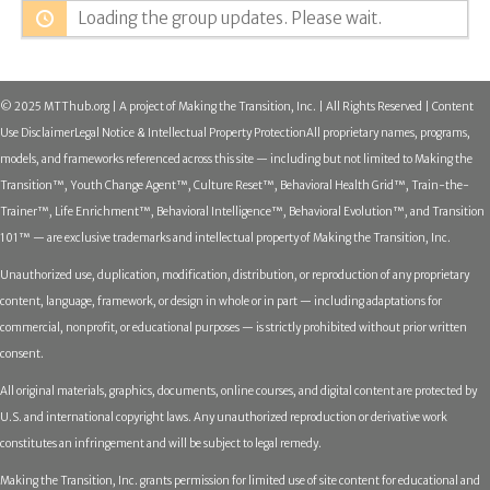
Loading the group updates. Please wait.
© 2025 MTThub.org | A project of Making the Transition, Inc. | All Rights Reserved | Content
Use Disclaimer
Legal Notice & Intellectual Property Protection
All proprietary names, programs,
models, and frameworks referenced across this site — including but not limited to Making the
Transition™, Youth Change Agent™, Culture Reset™, Behavioral Health Grid™, Train-the-
Trainer™, Life Enrichment™, Behavioral Intelligence™, Behavioral Evolution™, and Transition
101™ — are exclusive trademarks and intellectual property of Making the Transition, Inc.
Unauthorized use, duplication, modification, distribution, or reproduction of any proprietary
content, language, framework, or design in whole or in part — including adaptations for
commercial, nonprofit, or educational purposes — is strictly prohibited without prior written
consent.
All original materials, graphics, documents, online courses, and digital content are protected by
U.S. and international copyright laws. Any unauthorized reproduction or derivative work
constitutes an infringement and will be subject to legal remedy.
Making the Transition, Inc. grants permission for limited use of site content for educational and