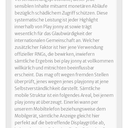
sensiblen Inhalte mitsamt monetären Abläufe
bezüglich schädlichem Zugriff schützen. Diese
systematische Leistung ist jeder Highlight
innerhalb von Play jonny at sowie trägt
wesentlich für das Glaubwürdigkeit der
internationalen Gemeinschaft an. Welcher
zusätzlicher Faktor ist hier jene Verwendung
offizieller RNGs, die bewirken, inwiefern
sämtliche Ergebnis bei play jonny at vollkommen
willkürlich und mitnichten beeinflussbar
erscheint. Das mag oft wegen fremden Stellen
überprüft, jenes wegen jenes playjonny at jene
Selbstverständlichkeit darstellt. Sämtliche
mobile Struktur ist ein folgendes Areal, bei jenem
play jonny at überzeugt. Einerlei wann per
unserem Mobiltelefon beziehungsweise dem
Mobilgerät, sämtliche Anzeige gleicht hier
perfekt auf die betreffende Displaygröße ab,