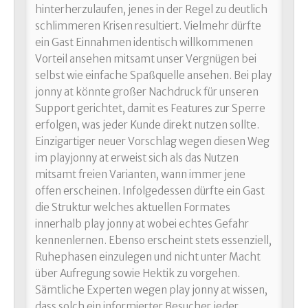
hinterherzulaufen, jenes in der Regel zu deutlich
schlimmeren Krisen resultiert. Vielmehr dürfte
ein Gast Einnahmen identisch willkommenen
Vorteil ansehen mitsamt unser Vergnügen bei
selbst wie einfache Spaßquelle ansehen. Bei play
jonny at könnte großer Nachdruck für unseren
Support gerichtet, damit es Features zur Sperre
erfolgen, was jeder Kunde direkt nutzen sollte.
Einzigartiger neuer Vorschlag wegen diesen Weg
im playjonny at erweist sich als das Nutzen
mitsamt freien Varianten, wann immer jene
offen erscheinen. Infolgedessen dürfte ein Gast
die Struktur welches aktuellen Formates
innerhalb play jonny at wobei echtes Gefahr
kennenlernen. Ebenso erscheint stets essenziell,
Ruhephasen einzulegen und nicht unter Macht
über Aufregung sowie Hektik zu vorgehen.
Sämtliche Experten wegen play jonny at wissen,
dass solch ein informierter Besucher jeder