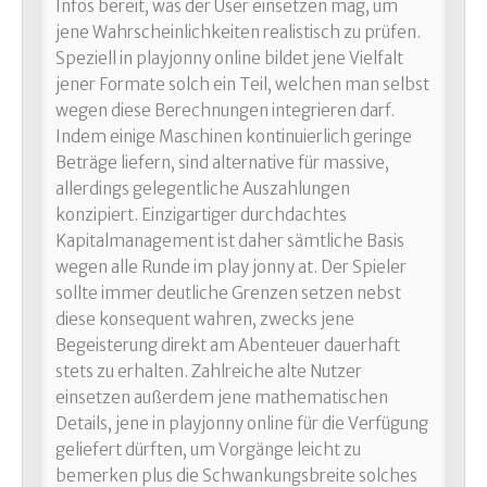
Infos bereit, was der User einsetzen mag, um
jene Wahrscheinlichkeiten realistisch zu prüfen.
Speziell in playjonny online bildet jene Vielfalt
jener Formate solch ein Teil, welchen man selbst
wegen diese Berechnungen integrieren darf.
Indem einige Maschinen kontinuierlich geringe
Beträge liefern, sind alternative für massive,
allerdings gelegentliche Auszahlungen
konzipiert. Einzigartiger durchdachtes
Kapitalmanagement ist daher sämtliche Basis
wegen alle Runde im play jonny at. Der Spieler
sollte immer deutliche Grenzen setzen nebst
diese konsequent wahren, zwecks jene
Begeisterung direkt am Abenteuer dauerhaft
stets zu erhalten. Zahlreiche alte Nutzer
einsetzen außerdem jene mathematischen
Details, jene in playjonny online für die Verfügung
geliefert dürften, um Vorgänge leicht zu
bemerken plus die Schwankungsbreite solches